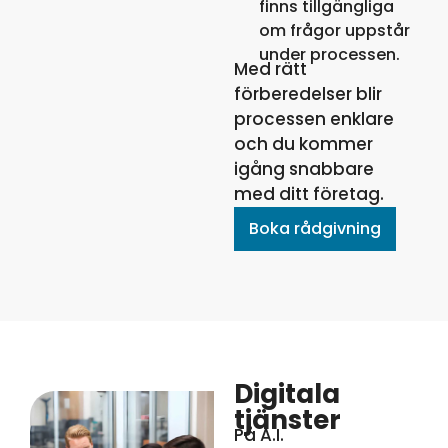
finns tillgängliga
om frågor uppstår
under processen.
Med rätt
förberedelser blir
processen enklare
och du kommer
igång snabbare
med ditt företag.
Boka rådgivning
Digitala
tjänster
På A.I.