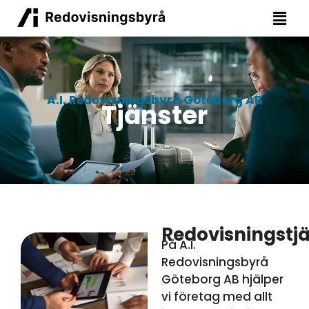
A.I. Redovisningsbyrå Göteborg AB
Tjänster
Redovisningstj
På A.I.
Redovisningsbyrå
Göteborg AB hjälper
vi företag med allt