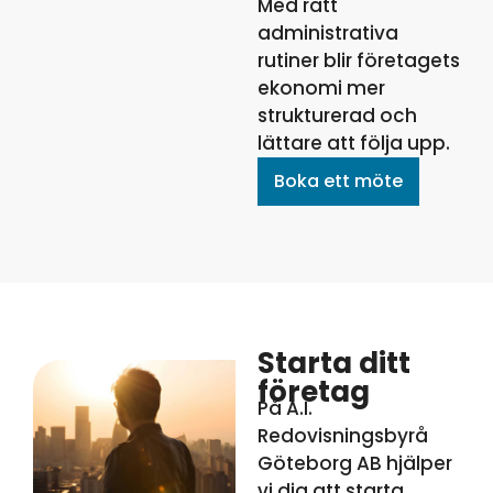
Med rätt
administrativa
rutiner blir företagets
ekonomi mer
strukturerad och
lättare att följa upp.
Boka ett möte
Starta ditt
företag
På A.I.
Redovisningsbyrå
Göteborg AB hjälper
vi dig att starta