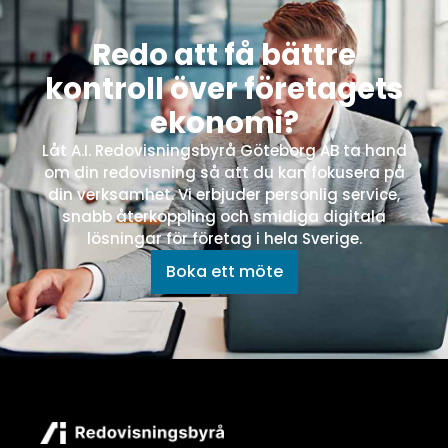
Redo att få bättre
kontroll över företagets
ekonomi?
Låt A.I. Redovisningsbyrå Göteborg AB ta hand
om din redovisning så att du kan fokusera på
din verksamhet. Vi erbjuder personlig service,
snabb återkoppling och smidiga digitala
lösningar för företag i hela Sverige.
Boka ett möte