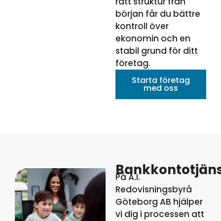
rätt struktur från
början får du bättre
kontroll över
ekonomin och en
stabil grund för ditt
företag.
Starta företag
med oss
Bankkontotjäns
På A.I.
Redovisningsbyrå
Göteborg AB hjälper
vi dig i processen att