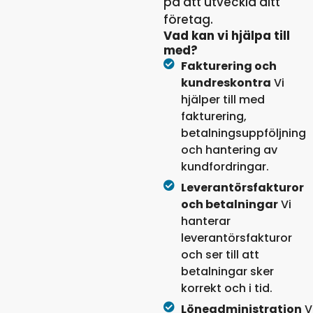
på att utveckla ditt
företag.
Vad kan vi hjälpa till
med?
Fakturering och
kundreskontra
Vi
hjälper till med
fakturering,
betalningsuppföljning
och hantering av
kundfordringar.
Leverantörsfakturor
och betalningar
Vi
hanterar
leverantörsfakturor
och ser till att
betalningar sker
korrekt och i tid.
Löneadministration
V